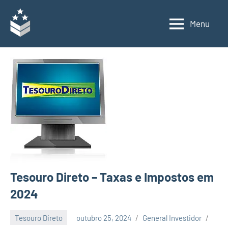
Pular
para
Menu
General
Voltado
o
para
Investidor
conteúdo
o
investidor
iniciante,
acompanhe
uma
carteira
real
de
investimentos,
com
Tesouro Direto – Taxas e Impostos em
entrevistas
exclusivas
2024
de
investidores
Tesouro Direto
outubro 25, 2024
General Investidor
e