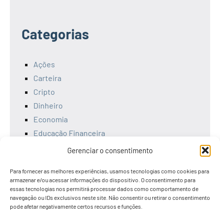
Categorias
Ações
Carteira
Cripto
Dinheiro
Economia
Educação Financeira
Empreendedorismo
Gerenciar o consentimento
Ferramentas
Para fornecer as melhores experiências, usamos tecnologias como cookies para
Finanças
armazenar e/ou acessar informações do dispositivo. O consentimento para
Investimentos
essas tecnologias nos permitirá processar dados como comportamento de
navegação ou IDs exclusivos neste site. Não consentir ou retirar o consentimento
Livros
pode afetar negativamente certos recursos e funções.
Renda Fixa