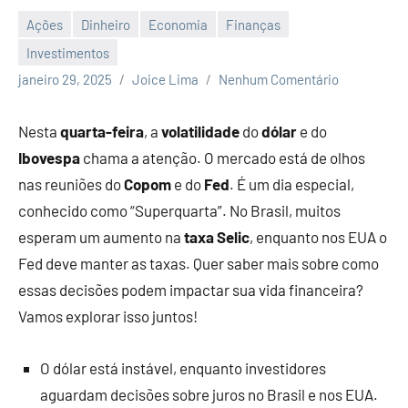
artigos
Ações
Dinheiro
Economia
Finanças
sobre
Investimentos
economia,
janeiro 29, 2025
Joice Lima
Nenhum Comentário
investimentos
e
empreendedorimo.
Nesta
quarta-feira
, a
volatilidade
do
dólar
e do
Ibovespa
chama a atenção. O mercado está de olhos
nas reuniões do
Copom
e do
Fed
. É um dia especial,
conhecido como “Superquarta”. No Brasil, muitos
esperam um aumento na
taxa Selic
, enquanto nos EUA o
Fed deve manter as taxas. Quer saber mais sobre como
essas decisões podem impactar sua vida financeira?
Vamos explorar isso juntos!
O dólar está instável, enquanto investidores
aguardam decisões sobre juros no Brasil e nos EUA.