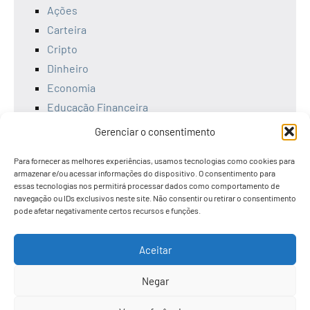
Ações
Carteira
Cripto
Dinheiro
Economia
Educação Financeira
Empreendedorismo
Gerenciar o consentimento
Ferramentas
Para fornecer as melhores experiências, usamos tecnologias como cookies para
Finanças
armazenar e/ou acessar informações do dispositivo. O consentimento para
Investimentos
essas tecnologias nos permitirá processar dados como comportamento de
navegação ou IDs exclusivos neste site. Não consentir ou retirar o consentimento
Livros
pode afetar negativamente certos recursos e funções.
Renda Fixa
Tesouro Direto
Aceitar
Uncategorized
Negar