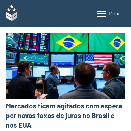
Pular
para
Menu
General
Voltado
o
para
Investidor
conteúdo
o
investidor
iniciante,
acompanhe
uma
carteira
real
de
investimentos,
com
entrevistas
Mercados ficam agitados com espera
exclusivas
por novas taxas de juros no Brasil e
de
investidores
nos EUA
e