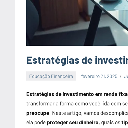
de
investidores
e
artigos
sobre
economia,
investimentos
Estratégias de invest
e
empreendedorimo.
Educação Financeira
fevereiro 21, 2025
J
Estratégias de investimento em renda fixa
transformar a forma como você lida com se
preocupe
! Neste artigo, vamos descomplic
ela pode
proteger seu dinheiro
, quais os
ti