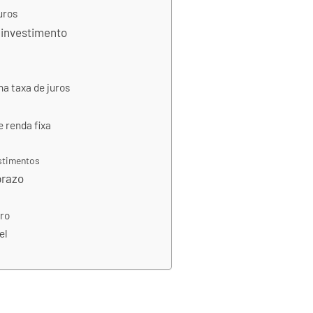
uros
e investimento
a taxa de juros
 renda fixa
estimentos
prazo
iro
el