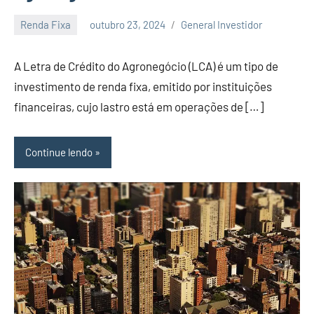
artigos
Renda Fixa
outubro 23, 2024
General Investidor
sobre
Nenhum
economia,
Comentário
investimentos
A Letra de Crédito do Agronegócio (LCA) é um tipo de
e
investimento de renda fixa, emitido por instituições
empreendedorimo.
financeiras, cujo lastro está em operações de […]
Continue lendo