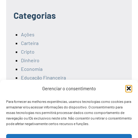
Categorias
Ações
Carteira
Cripto
Dinheiro
Economia
Educação Financeira
Empreendedorismo
Gerenciar o consentimento
Ferramentas
Para fornecer as melhores experiências, usamos tecnologias como cookies para
Finanças
armazenar e/ou acessar informações do dispositivo. O consentimento para
Investimentos
essas tecnologias nos permitirá processar dados como comportamento de
navegação ou IDs exclusivos neste site. Não consentir ou retirar o consentimento
Livros
pode afetar negativamente certos recursos e funções.
Renda Fixa
Tesouro Direto