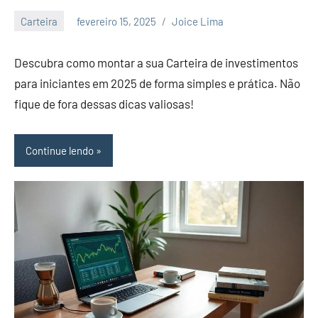
artigos
Carteira
fevereiro 15, 2025
Joice Lima
sobre
Nenhum
economia,
Comentário
Descubra como montar a sua Carteira de investimentos
investimentos
e
para iniciantes em 2025 de forma simples e prática. Não
empreendedorimo.
fique de fora dessas dicas valiosas!
Continue lendo