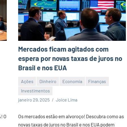
Mercados ficam agitados com
espera por novas taxas de juros no
Brasil e nos EUA
Ações
Dinheiro
Economia
Finanças
Investimentos
Nenhum
janeiro 29, 2025
Joice Lima
Comentário
%! O
Os mercados estão em alvoroço! Descubra como as
novas taxas de juros no Brasil e nos EUA podem