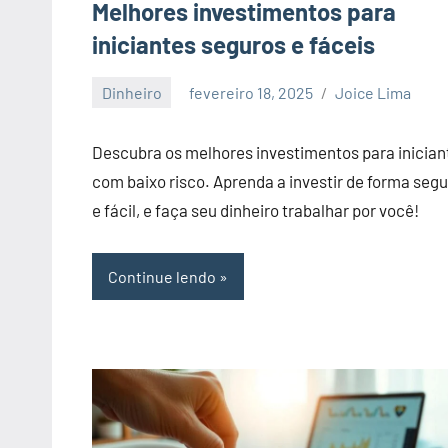
Melhores investimentos para
de
iniciantes seguros e fáceis
investidores
e
Dinheiro
fevereiro 18, 2025
Joice Lima
artigos
Nenhum
sobre
Comentário
Descubra os melhores investimentos para inician
economia,
com baixo risco. Aprenda a investir de forma seg
investimentos
e fácil, e faça seu dinheiro trabalhar por você!
e
empreendedorimo.
Continue lendo