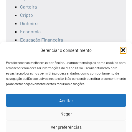
Carteira
Cripto
Dinheiro
Economia
Educação Financeira
Empreendedorismo
Gerenciar o consentimento
Ferramentas
Para fornecer as melhores experiências, usamos tecnologias como cookies para
Finanças
armazenar e/ou acessar informações do dispositivo. O consentimento para
Investimentos
essas tecnologias nos permitirá processar dados como comportamento de
navegação ou IDs exclusivos neste site. Não consentir ou retirar o consentimento
Livros
pode afetar negativamente certos recursos e funções.
Renda Fixa
Tesouro Direto
Aceitar
Uncategorized
Negar
Ver preferências