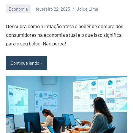
artigos
Economia
fevereiro 22, 2025
Joice Lima
sobre
Nenhum
economia,
Comentário
Descubra como a inflação afeta o poder de compra dos
investimentos
e
consumidores na economia atual e o que isso significa
empreendedorimo.
para o seu bolso. Não perca!
Continue lendo